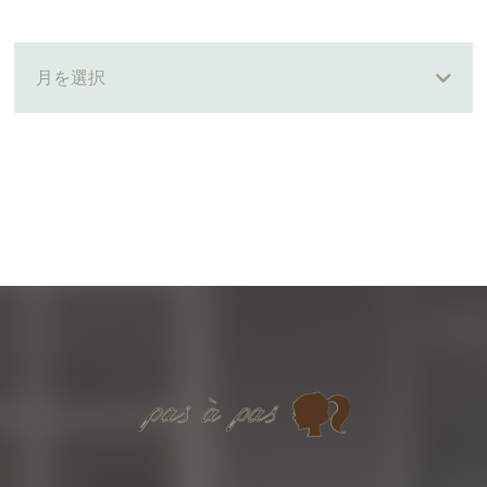
Staff
Style
月を選択
Menu
Product
Blog
Recruit
News
Care