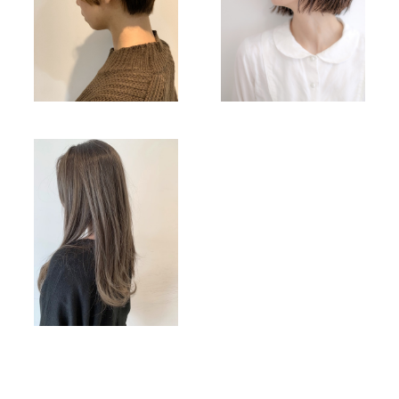
Menu
Product
Blog
Recruit
News
Care