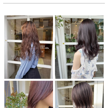
Style
Menu
Product
Blog
Recruit
News
Care