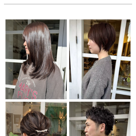
Style
Menu
Product
Blog
Recruit
News
Care