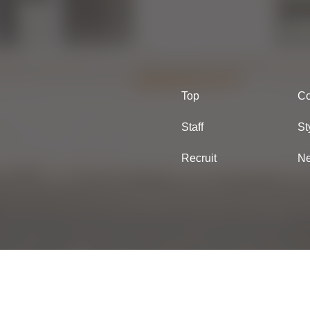
Top
Co
Staff
St
Recruit
N